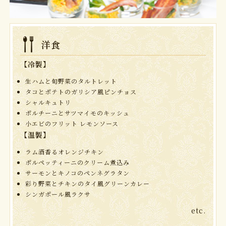
洋食
【冷製】
生ハムと旬野菜のタルトレット
タコとポテトのガリシア風ピンチョス
シャルキュトリ
ポルチーニとサツマイモのキッシュ
小エビのフリット レモンソース
【温製】
ラム酒香るオレンジチキン
ポルペッティーニのクリーム煮込み
サーモンとキノコのペンネグラタン
彩り野菜とチキンのタイ風グリーンカレー
シンガポール風ラクサ
etc.