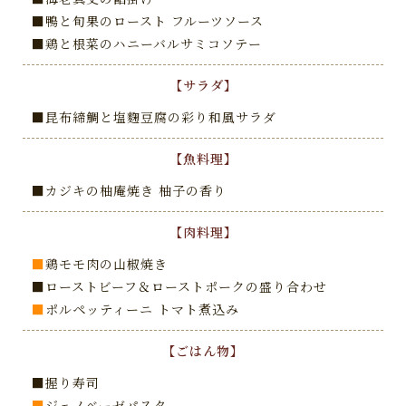
■鴨と旬果のロースト フルーツソース
■鶏と根菜のハニーバルサミコソテー
【サラダ】
■昆布締鯛と塩麴豆腐の彩り和風サラダ
【魚料理】
■カジキの柚庵焼き 柚子の香り
【肉料理】
■
鶏モモ肉の山椒焼き
■ローストビーフ＆ローストポークの盛り合わせ
■
ポルペッティーニ トマト煮込み
【ごはん物】
■握り寿司
■
ジェノベーゼパスタ