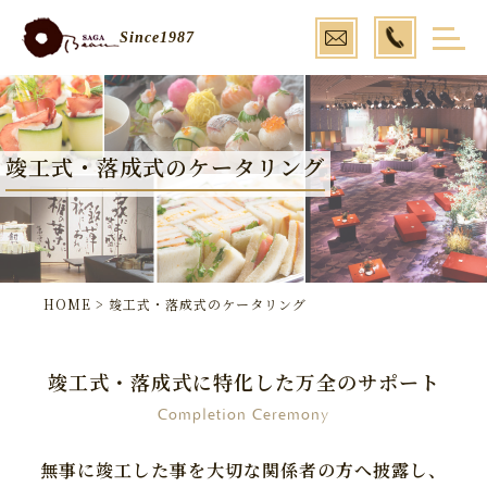

Since1987
竣工式・落成式のケータリング
HOME
>
竣工式・落成式のケータリング
竣工式・落成式に特化した万全のサポート
Completion Ceremony
無事に竣工した事を大切な関係者の方へ披露し、