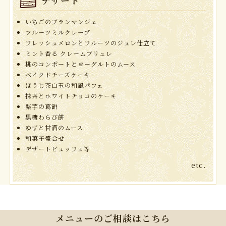
デザート
いちごのブランマンジェ
フルーツミルクレープ
フレッシュメロンとフルーツのジュレ仕立て
ミント香る クレームブリュレ
桃のコンポートとヨーグルトのムース
ベイクドチーズケーキ
ほうじ茶白玉の和風パフェ
抹茶とホワイトチョコのケーキ
紫芋の葛餅
黒糖わらび餅
ゆずと甘酒のムース
和菓子盛合せ
デザートビュッフェ等
etc.
メニューのご相談はこちら