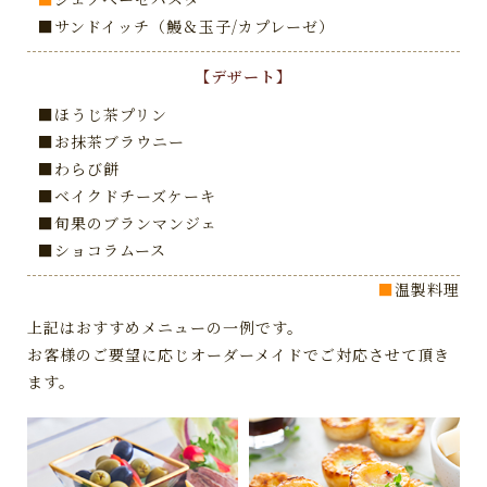
■サンドイッチ（鰻＆玉子/カプレーゼ）
【デザート】
■ほうじ茶プリン
■お抹茶ブラウニー
■わらび餅
■ベイクドチーズケーキ
■旬果のブランマンジェ
■ショコラムース
■
温製料理
上記はおすすめメニューの一例です。
お客様のご要望に応じオーダーメイドでご対応させて頂き
ます。