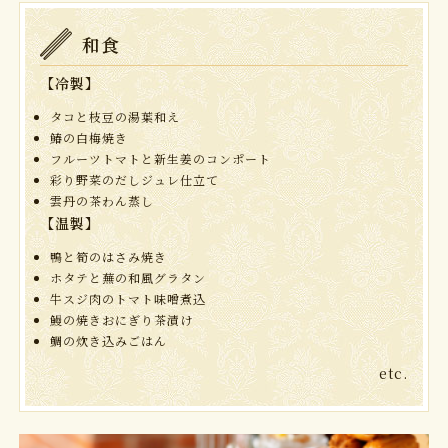
和食
【冷製】
タコと枝豆の湯葉和え
鰆の白梅焼き
フルーツトマトと新生姜のコンポート
彩り野菜のだしジュレ仕立て
雲丹の茶わん蒸し
【温製】
鴨と筍のはさみ焼き
ホタテと蕪の和風グラタン
牛スジ肉のトマト味噌煮込
鰻の焼きおにぎり茶漬け
鯛の炊き込みごはん
etc.