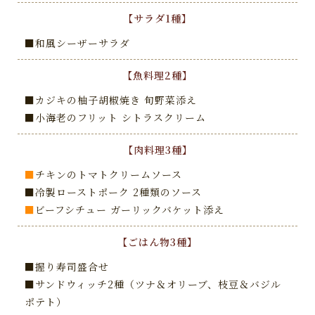
【サラダ1種】
■和風シーザーサラダ
【魚料理2種】
■カジキの柚子胡椒焼き 旬野菜添え
■小海老のフリット シトラスクリーム
【肉料理3種】
■
チキンのトマトクリームソース
■冷製ローストポーク 2種類のソース
■
ビーフシチュー ガーリックバケット添え
【ごはん物3種】
■握り寿司盛合せ
■サンドウィッチ2種（ツナ＆オリーブ、枝豆＆バジル
ポテト）