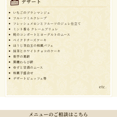
デザート
いちごのブランマンジェ
フルーツミルクレープ
フレッシュメロンとフルーツのジュレ仕立て
ミント香る クレームブリュレ
桃のコンポートとヨーグルトのムース
ベイクドチーズケーキ
ほうじ茶白玉の和風パフェ
抹茶とホワイトチョコのケーキ
紫芋の葛餅
黒糖わらび餅
ゆずと甘酒のムース
和菓子盛合せ
デザートビュッフェ等
etc.
メニューのご相談はこちら