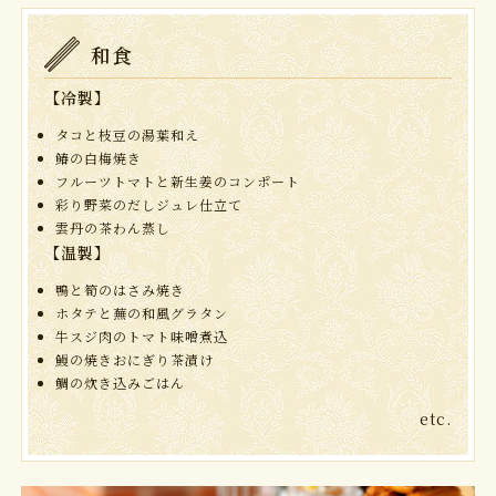
和食
【冷製】
タコと枝豆の湯葉和え
鰆の白梅焼き
フルーツトマトと新生姜のコンポート
彩り野菜のだしジュレ仕立て
雲丹の茶わん蒸し
【温製】
鴨と筍のはさみ焼き
ホタテと蕪の和風グラタン
牛スジ肉のトマト味噌煮込
鰻の焼きおにぎり茶漬け
鯛の炊き込みごはん
etc.