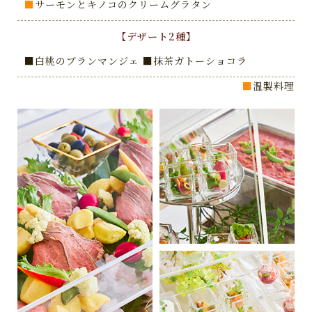
■
サーモンとキノコのクリームグラタン
【デザート2種】
■白桃のブランマンジェ ■抹茶ガトーショコラ
■
温製料理