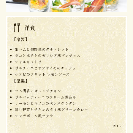
洋食
【冷製】
生ハムと旬野菜のタルトレット
タコとポテトのガリシア風ピンチョス
シャルキュトリ
ポルチーニとサツマイモのキッシュ
小エビのフリット レモンソース
【温製】
ラム酒香るオレンジチキン
ポルペッティーニのクリーム煮込み
サーモンとキノコのペンネグラタン
彩り野菜とチキンのタイ風グリーンカレー
シンガポール風ラクサ
etc.