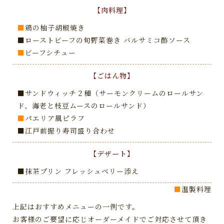
【肉料理】
■
鶏の柚子胡椒焼き
■ローストビーフの旬野菜巻き バルサミコ酢ソース
■
ビーフシチュー
【ごはん物】
■サンドウィッチ２種（サーモンクリームのロールサン
ド、海老と枝豆ムースのロールサンド）
■
パエリア風ピラフ
■江戸前握り寿司盛り合わせ
【デザート】
■抹茶プリン フレッシュベリー添え
■
温製料理
上記はおすすめメニューの一例です。
お客様のご要望に応じオーダーメイドでご対応させて頂き