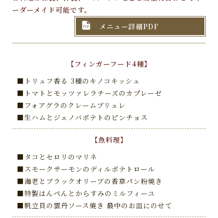
ーダーメイド可能です。

メニュー詳細PDF
【フィンガーフード4種】
■トリュフ香る 3種のキノコキッシュ
■トマトとモッツァレラチーズのカプレーゼ
■フォアグラのクレームブリュレ
■生ハムとジェノバポテトのピンチョス
【魚料理】
■タコとセロリのマリネ
■スモークサーモンのディルポテトロール
■海老とブラックオリーブの香草パン粉焼き
■特製はんぺんとからすみのミルフィーユ
■帆立貝の雲丹ソース焼き 最中のお皿にのせて