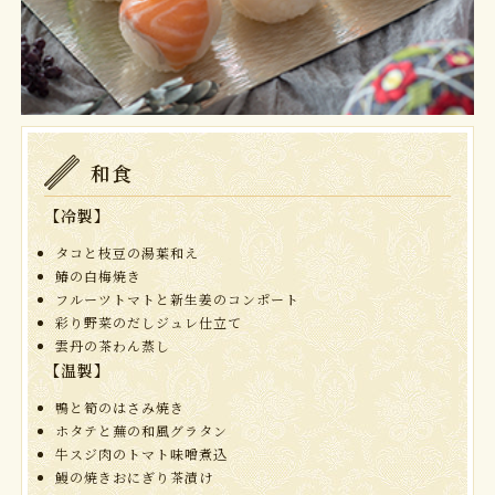
和食
【冷製】
タコと枝豆の湯葉和え
鰆の白梅焼き
フルーツトマトと新生姜のコンポート
彩り野菜のだしジュレ仕立て
雲丹の茶わん蒸し
【温製】
鴨と筍のはさみ焼き
ホタテと蕪の和風グラタン
牛スジ肉のトマト味噌煮込
鰻の焼きおにぎり茶漬け