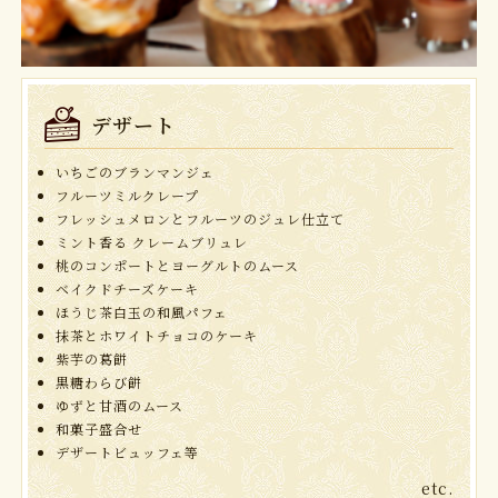
デザート
いちごのブランマンジェ
フルーツミルクレープ
フレッシュメロンとフルーツのジュレ仕立て
ミント香る クレームブリュレ
桃のコンポートとヨーグルトのムース
ベイクドチーズケーキ
ほうじ茶白玉の和風パフェ
抹茶とホワイトチョコのケーキ
紫芋の葛餅
黒糖わらび餅
ゆずと甘酒のムース
和菓子盛合せ
デザートビュッフェ等
etc.