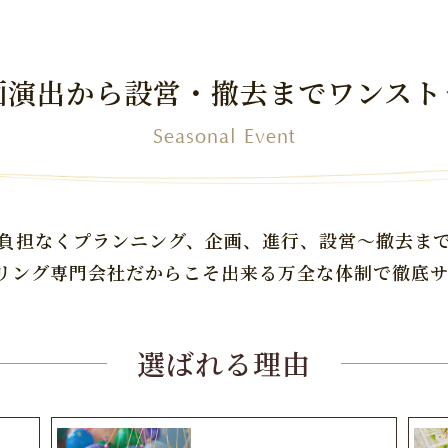
画演出から
設営・撤去までワンスト
Seasonal Event
負担なく
プランニング、企画、進行、
設営～撤去ま
タリング専門会社
だからこそ出来る万全な体制で
徹底
選ばれる理由