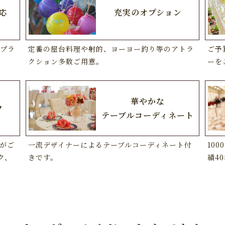
応
充実のオプション
プラ
定番の屋台料理や射的、ヨーヨー釣り等のアトラ
ご予
クション多数ご用意。
ーを
華やかな
フ
テーブルコーディネート
がご
10
一流デザイナーによるテーブルコーディネート付
ク、
績4
きです。