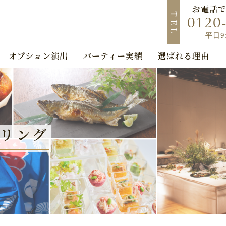
お電話
T
0120
E
L
平日9:
オプション演出
パーティー実績
選ばれる理由
リング