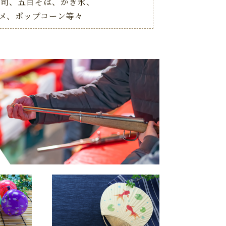
寿司、
五目そば、かき氷、
メ、ポップコーン等々