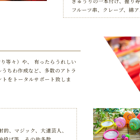
きゅうりの一本付け、握り
フルーツ串、クレープ、
綿ア
り等々）や、 有ったらうれしい
ルうちわ作成など、多数のアトラ
ントをトータルサポート致しま
射的、マジック、大道芸人、
輪投げ等、その他多数。